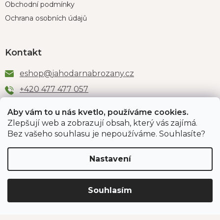
Obchodní podmínky
Ochrana osobních údajů
Kontakt
eshop
@
jahodarnabrozany.cz
+420 477 477 057
Aby vám to u nás kvetlo, používáme cookies.
Zlepšují web a zobrazují obsah, který vás zajímá.
Odběr newsletteru
Bez vašeho souhlasu je nepoužíváme. Souhlasíte?
Nastavení
Vložením e-mailu souhlasíte s podmínkami
ochrany
osobních údajů
.
Souhlasím
PŘIHLÁSIT SE