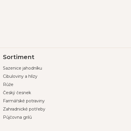
Z
Sortiment
á
p
Sazenice jahodníku
a
t
Cibuloviny a hlízy
í
Růže
Český česnek
Farmářské potraviny
Zahradnické potřeby
Půjčovna grilů