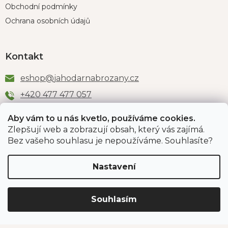
Obchodní podmínky
Ochrana osobních údajů
Kontakt
eshop
@
jahodarnabrozany.cz
+420 477 477 057
Aby vám to u nás kvetlo, používáme cookies.
Zlepšují web a zobrazují obsah, který vás zajímá.
Odběr newsletteru
Bez vašeho souhlasu je nepoužíváme. Souhlasíte?
Nastavení
Vložením e-mailu souhlasíte s podmínkami
ochrany
osobních údajů
.
Souhlasím
PŘIHLÁSIT SE