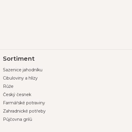
Z
Sortiment
á
p
Sazenice jahodníku
a
t
Cibuloviny a hlízy
í
Růže
Český česnek
Farmářské potraviny
Zahradnické potřeby
Půjčovna grilů