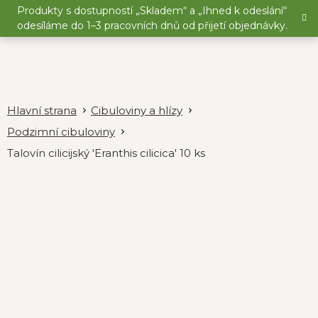
Přejít
Produkty s dostupností „Skladem“ a „Ihned k odeslání“
na
odesíláme do 1–3 pracovních dnů od přijetí objednávky.
obsah
Cibuloviny a hlízy
Podzimní cibuloviny
Talovín cilicijský 'Eranthis cilicica' 10 ks