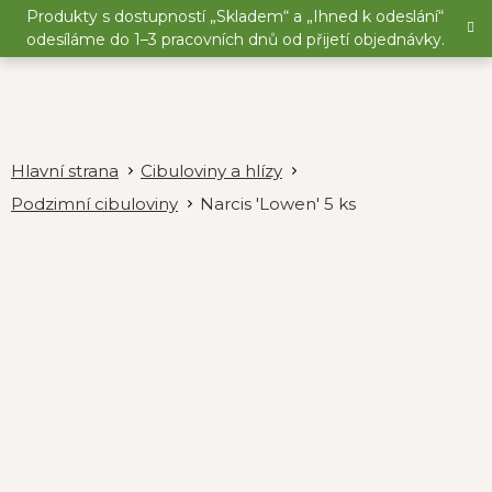
Přejít
Produkty s dostupností „Skladem“ a „Ihned k odeslání“
na
odesíláme do 1–3 pracovních dnů od přijetí objednávky.
obsah
Cibuloviny a hlízy
Podzimní cibuloviny
Narcis 'Lowen' 5 ks