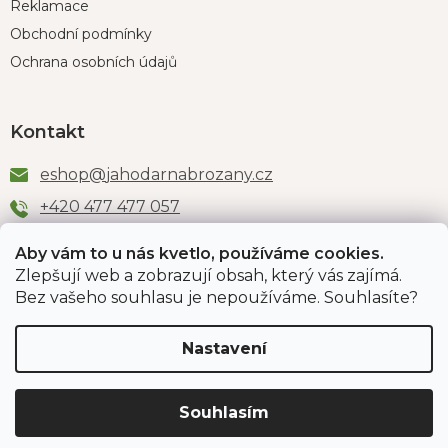
Reklamace
Obchodní podmínky
Ochrana osobních údajů
Kontakt
eshop
@
jahodarnabrozany.cz
+420 477 477 057
Aby vám to u nás kvetlo, používáme cookies.
Zlepšují web a zobrazují obsah, který vás zajímá.
Odběr newsletteru
Bez vašeho souhlasu je nepoužíváme. Souhlasíte?
Nastavení
Vložením e-mailu souhlasíte s podmínkami
ochrany
osobních údajů
.
Souhlasím
PŘIHLÁSIT SE