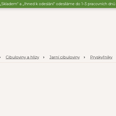
„Skladem“ a „Ihned k odeslání“ odesíláme do 1–3 pracovních dnů o
Cibuloviny a hlízy
Jarní cibuloviny
Pryskyřníky