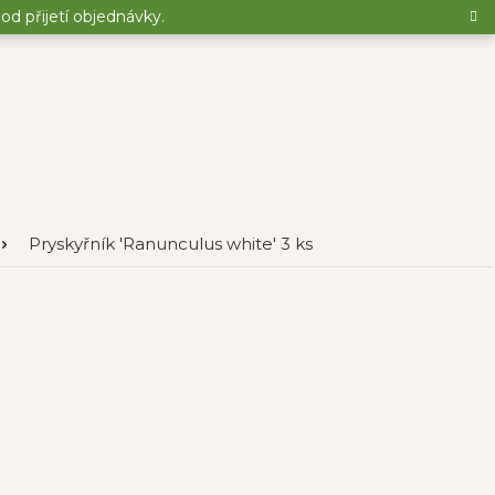
d přijetí objednávky.
Pryskyřník 'Ranunculus white' 3 ks