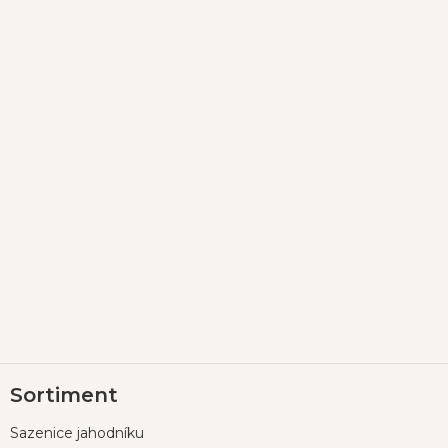
Z
Sortiment
á
p
Sazenice jahodníku
a