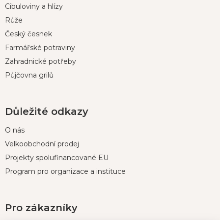
t
Cibuloviny a hlízy
í
Růže
Český česnek
Farmářské potraviny
Zahradnické potřeby
Půjčovna grilů
Důležité odkazy
O nás
Velkoobchodní prodej
Projekty spolufinancované EU
Program pro organizace a instituce
Pro zákazníky