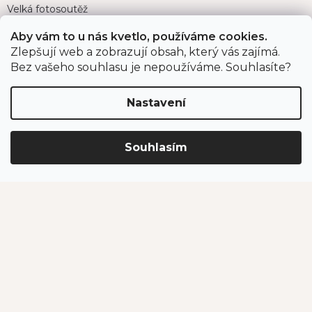
Velká fotosoutěž
Doprava a platba
Aby vám to u nás kvetlo, používáme cookies.
Zákaznický servis
Zlepšují web a zobrazují obsah, který vás zajímá.
Bez vašeho souhlasu je nepoužíváme. Souhlasíte?
Bonusový program
Postupy balení objednávek
Nastavení
Nejčastější dotazy
Reklamace
Obchodní podmínky
Souhlasím
Ochrana osobních údajů
Kontakt
eshop
@
jahodarnabrozany.cz
+420 477 477 057