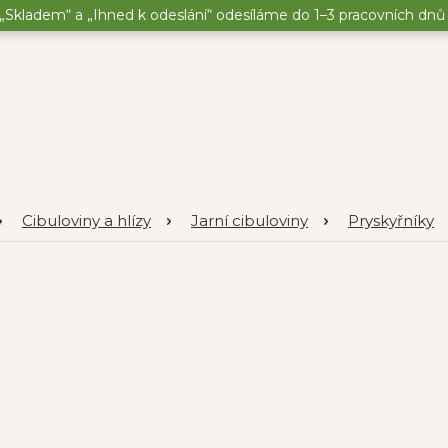
„Skladem“ a „Ihned k odeslání“ odesíláme do 1–3 pracovních dnů o
Cibuloviny a hlízy
Jarní cibuloviny
Pryskyřníky