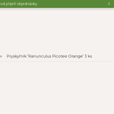
d přijetí objednávky.
Pryskyřník 'Ranunculus Picotee Orange' 3 ks