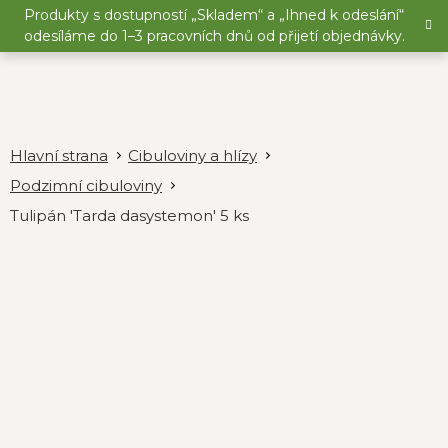
Přejít
Produkty s dostupností „Skladem“ a „Ihned k odeslání“
na
odesíláme do 1–3 pracovních dnů od přijetí objednávky.
obsah
Cibuloviny a hlízy
Podzimní cibuloviny
Tulipán 'Tarda dasystemon' 5 ks