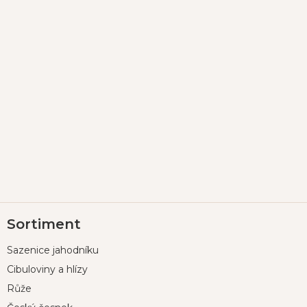
Z
Sortiment
á
p
Sazenice jahodníku
a
t
Cibuloviny a hlízy
í
Růže