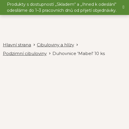
Přejít
Produkty s dostupností „Skladem“ a „Ihned k odeslání“
na
odesíláme do 1–3 pracovních dnů od přijetí objednávky.
obsah
Cibuloviny a hlízy
Podzimní cibuloviny
Duhovnice 'Mabel' 10 ks