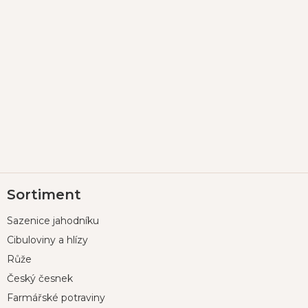
Z
Sortiment
á
p
Sazenice jahodníku
a
t
Cibuloviny a hlízy
í
Růže
Český česnek
Farmářské potraviny