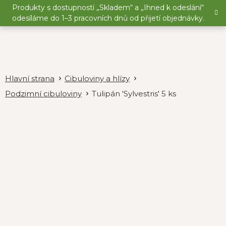
Přejít
Produkty s dostupností „Skladem“ a „Ihned k odeslání“
na
odesíláme do 1–3 pracovních dnů od přijetí objednávky.
obsah
Cibuloviny a hlízy
Podzimní cibuloviny
Tulipán 'Sylvestris' 5 ks