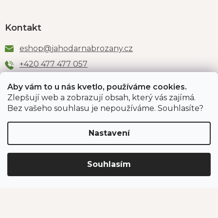
Kontakt
eshop
@
jahodarnabrozany.cz
+420 477 477 057
Aby vám to u nás kvetlo, používáme cookies.
Zlepšují web a zobrazují obsah, který vás zajímá.
Odběr newsletteru
Bez vašeho souhlasu je nepoužíváme. Souhlasíte?
Nastavení
Vložením e-mailu souhlasíte s podmínkami
ochrany
osobních údajů
.
Souhlasím
PŘIHLÁSIT SE