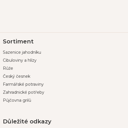
Z
Sortiment
á
p
Sazenice jahodníku
a
t
Cibuloviny a hlízy
í
Růže
Český česnek
Farmářské potraviny
Zahradnické potřeby
Půjčovna grilů
Důležité odkazy