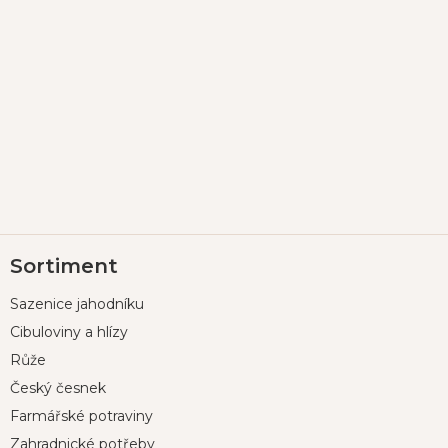
Z
Sortiment
á
p
Sazenice jahodníku
a
t
Cibuloviny a hlízy
í
Růže
Český česnek
Farmářské potraviny
Zahradnické potřeby