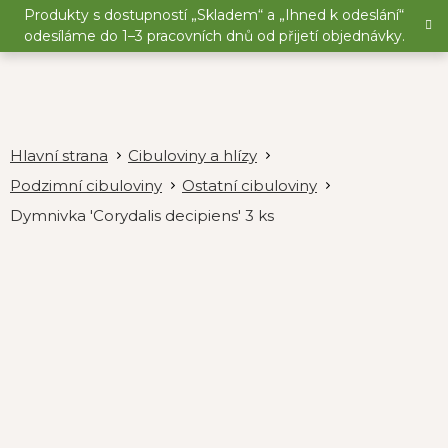
Přejít
Produkty s dostupností „Skladem“ a „Ihned k odeslání“
na
odesíláme do 1–3 pracovních dnů od přijetí objednávky.
obsah
Cibuloviny a hlízy
Podzimní cibuloviny
Ostatní cibuloviny
Dymnivka 'Corydalis decipiens' 3 ks