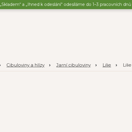
„Skladem“ a „Ihned k odeslání“ odesíláme do 1–3 pracovních dnů o
Cibuloviny a hlízy
Jarní cibuloviny
Lilie
Lili