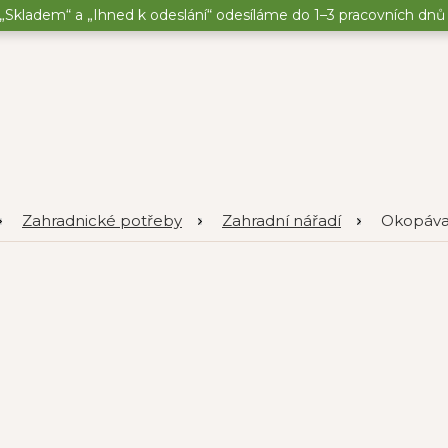
„Skladem“ a „Ihned k odeslání“ odesíláme do 1–3 pracovních dnů o
Zahradnické potřeby
Zahradní nářadí
Okopávač