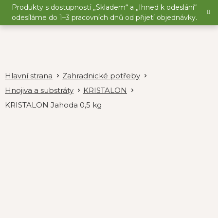
Přejít
Produkty s dostupností „Skladem“ a „Ihned k odeslání“
na
odesíláme do 1–3 pracovních dnů od přijetí objednávky.
obsah
Zahradnické potřeby
Hnojiva a substráty
KRISTALON
KRISTALON Jahoda 0,5 kg