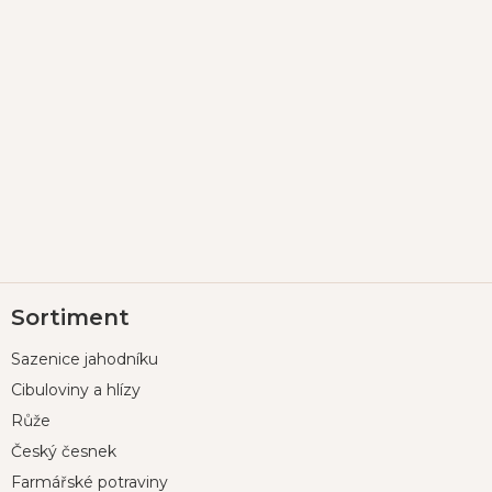
Z
Sortiment
á
p
Sazenice jahodníku
a
t
Cibuloviny a hlízy
í
Růže
Český česnek
Farmářské potraviny