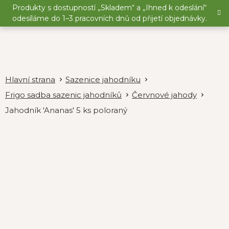
Přejít
Produkty s dostupností „Skladem“ a „Ihned k odeslání“
na
odesíláme do 1–3 pracovních dnů od přijetí objednávky.
obsah
Sazenice jahodníku
Frigo sadba sazenic jahodníků
Červnové jahody
Jahodník 'Ananas' 5 ks poloraný