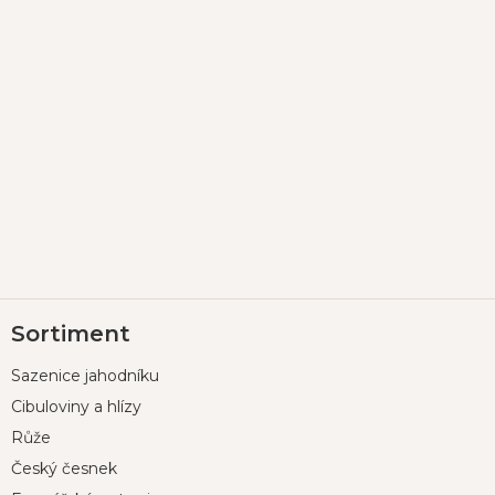
Z
Sortiment
á
p
Sazenice jahodníku
a
t
Cibuloviny a hlízy
í
Růže
Český česnek