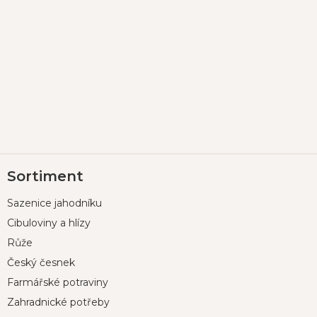
Z
Sortiment
á
p
Sazenice jahodníku
a
t
Cibuloviny a hlízy
í
Růže
Český česnek
Farmářské potraviny
Zahradnické potřeby