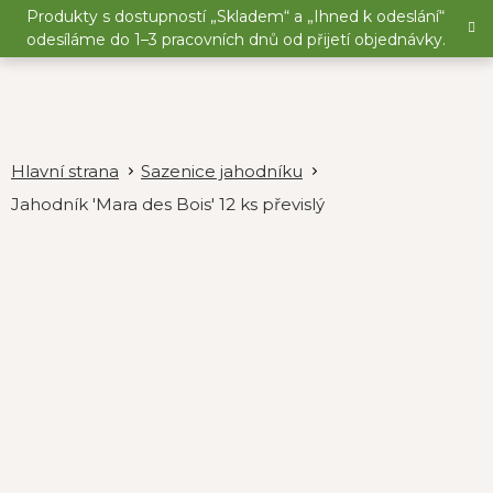
Přejít
Produkty s dostupností „Skladem“ a „Ihned k odeslání“
na
odesíláme do 1–3 pracovních dnů od přijetí objednávky.
obsah
Sazenice jahodníku
Jahodník 'Mara des Bois' 12 ks převislý