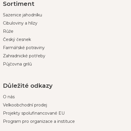
Sortiment
á
p
Sazenice jahodníku
a
t
Cibuloviny a hlízy
í
Růže
Český česnek
Farmářské potraviny
Zahradnické potřeby
Půjčovna grilů
Důležité odkazy
O nás
Velkoobchodní prodej
Projekty spolufinancované EU
Program pro organizace a instituce