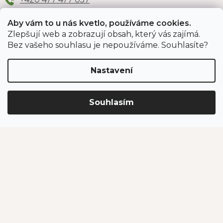
Aby vám to u nás kvetlo, používáme cookies.
Zlepšují web a zobrazují obsah, který vás zajímá.
Odběr newsletteru
Bez vašeho souhlasu je nepoužíváme. Souhlasíte?
Nastavení
Vložením e-mailu souhlasíte s podmínkami
ochrany
osobních údajů
.
Souhlasím
PŘIHLÁSIT SE
Jahodárna Brozany
Obchodní podmínky
Podmínky ochrany údajů
Vytvořil Shoptet Premium