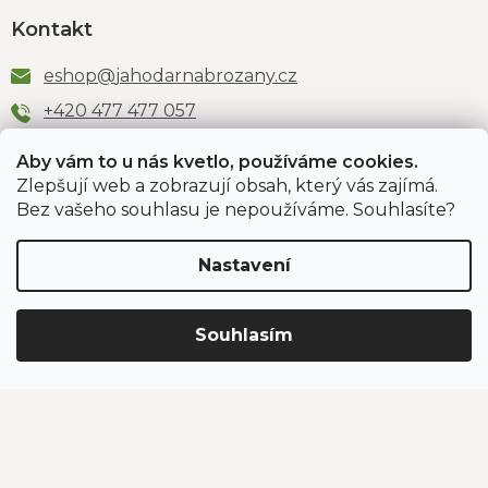
Kontakt
eshop
@
jahodarnabrozany.cz
+420 477 477 057
Aby vám to u nás kvetlo, používáme cookies.
Zlepšují web a zobrazují obsah, který vás zajímá.
Odběr newsletteru
Bez vašeho souhlasu je nepoužíváme. Souhlasíte?
Nastavení
Vložením e-mailu souhlasíte s podmínkami
ochrany
osobních údajů
.
Souhlasím
PŘIHLÁSIT SE
Jahodárna Brozany
Obchodní podmínky
Podmínky ochrany údajů