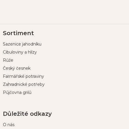
Z
Sortiment
á
p
Sazenice jahodníku
a
t
Cibuloviny a hlízy
í
Růže
Český česnek
Farmářské potraviny
Zahradnické potřeby
Půjčovna grilů
Důležité odkazy
O nás