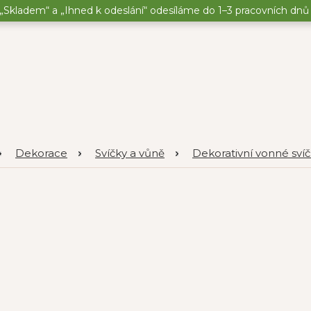
„Skladem“ a „Ihned k odeslání“ odesíláme do 1–3 pracovních dnů o
Dekorace
Svíčky a vůně
Dekorativní vonné sví