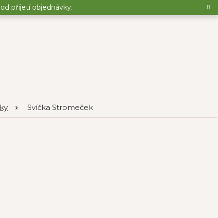
d přijetí objednávky.
čky
Svíčka Stromeček