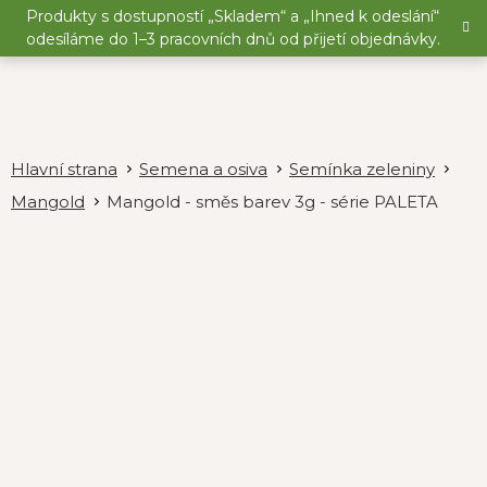
Přejít
Produkty s dostupností „Skladem“ a „Ihned k odeslání“
na
odesíláme do 1–3 pracovních dnů od přijetí objednávky.
obsah
Semena a osiva
Semínka zeleniny
Mangold
Mangold - směs barev 3g - série PALETA