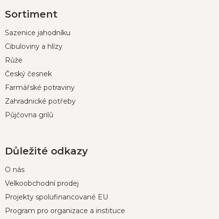
Z
Sortiment
á
p
Sazenice jahodníku
a
t
Cibuloviny a hlízy
í
Růže
Český česnek
Farmářské potraviny
Zahradnické potřeby
Půjčovna grilů
Důležité odkazy
O nás
Velkoobchodní prodej
Projekty spolufinancované EU
Program pro organizace a instituce