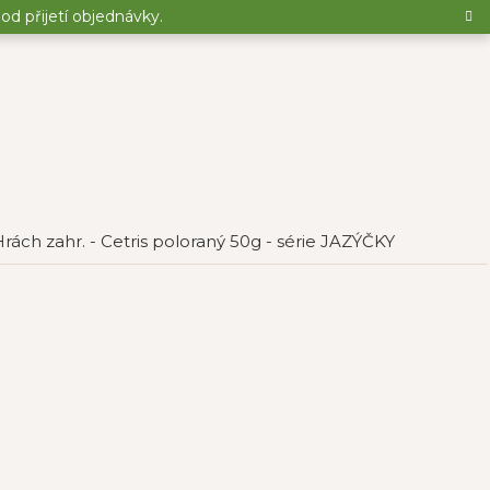
d přijetí objednávky.
rách zahr. - Cetris poloraný 50g - série JAZÝČKY