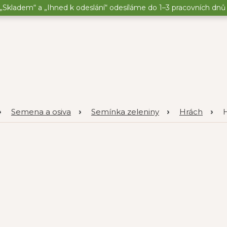
„Skladem“ a „Ihned k odeslání“ odesíláme do 1–3 pracovních dnů o
Semena a osiva
Semínka zeleniny
Hrách
H