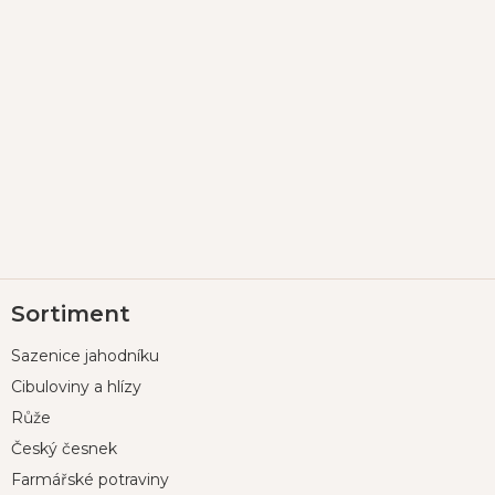
Z
Sortiment
á
p
Sazenice jahodníku
a
t
Cibuloviny a hlízy
í
Růže
Český česnek
Farmářské potraviny