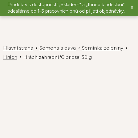
Přejít
Produkty s dostupností „Skladem“ a „Ihned k odeslání“
na
odesíláme do 1–3 pracovních dnů od přijetí objednávky.
obsah
Semena a osiva
Semínka zeleniny
Hrách
Hrách zahradní 'Gloriosa' 50 g