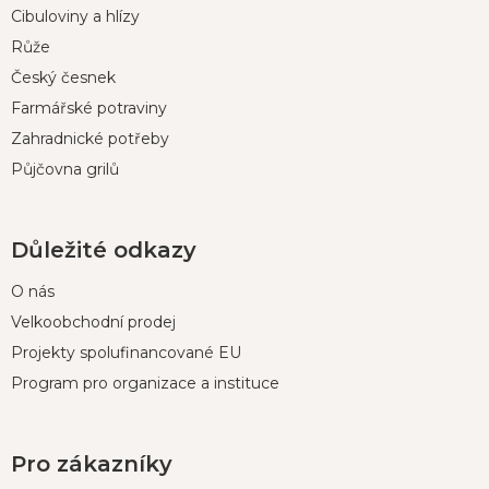
t
Cibuloviny a hlízy
í
Růže
Český česnek
Farmářské potraviny
Zahradnické potřeby
Půjčovna grilů
Důležité odkazy
O nás
Velkoobchodní prodej
Projekty spolufinancované EU
Program pro organizace a instituce
Pro zákazníky