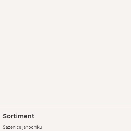
Z
Sortiment
á
p
Sazenice jahodníku
a