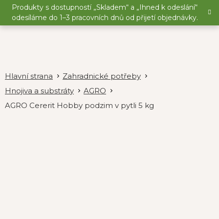
Přejít
Produkty s dostupností „Skladem“ a „Ihned k odeslání“
na
odesíláme do 1–3 pracovních dnů od přijetí objednávky.
obsah
Zahradnické potřeby
Hnojiva a substráty
AGRO
AGRO Cererit Hobby podzim v pytli 5 kg