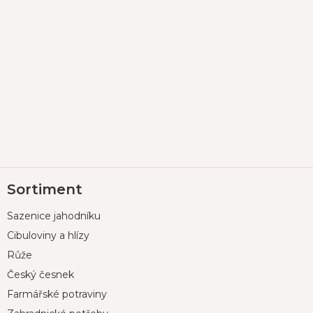
Z
Sortiment
á
p
Sazenice jahodníku
a
t
Cibuloviny a hlízy
í
Růže
Český česnek
Farmářské potraviny