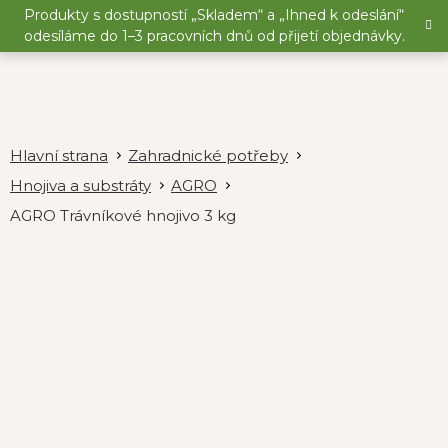
Přejít
Produkty s dostupností „Skladem“ a „Ihned k odeslání“
na
odesíláme do 1–3 pracovních dnů od přijetí objednávky.
obsah
Zahradnické potřeby
Hnojiva a substráty
AGRO
AGRO Trávníkové hnojivo 3 kg