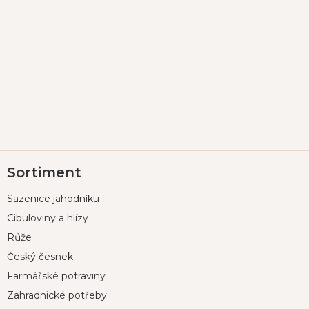
Z
Sortiment
á
p
Sazenice jahodníku
a
t
Cibuloviny a hlízy
í
Růže
Český česnek
Farmářské potraviny
Zahradnické potřeby