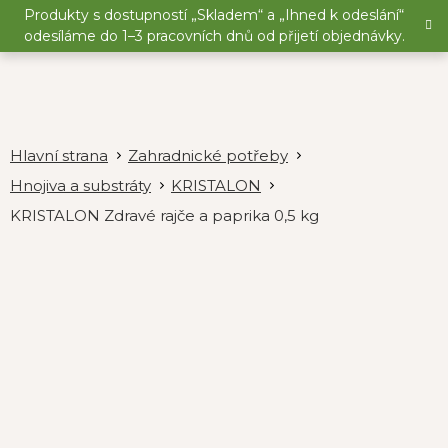
Přejít
Produkty s dostupností „Skladem“ a „Ihned k odeslání“
na
odesíláme do 1–3 pracovních dnů od přijetí objednávky.
obsah
Zahradnické potřeby
Hnojiva a substráty
KRISTALON
KRISTALON Zdravé rajče a paprika 0,5 kg