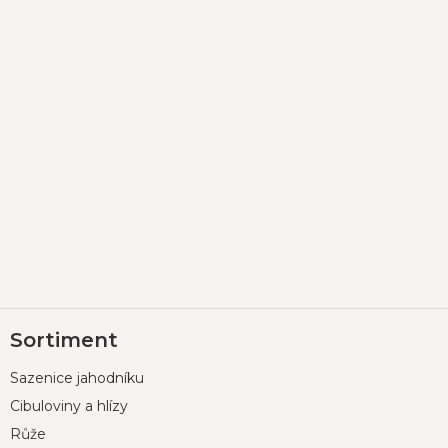
Z
Sortiment
á
p
Sazenice jahodníku
a
t
Cibuloviny a hlízy
í
Růže