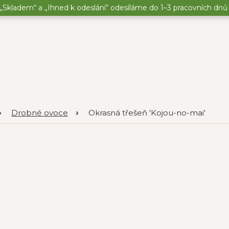
„Skladem“ a „Ihned k odeslání“ odesíláme do 1–3 pracovních dnů o
Drobné ovoce
Okrasná třešeň 'Kojou-no-mai'