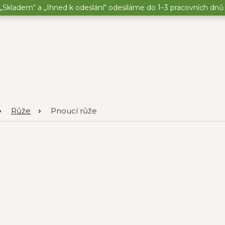
„Skladem“ a „Ihned k odeslání“ odesíláme do 1–3 pracovních dnů o
Růže
Pnoucí růže