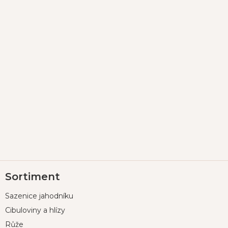
Z
Sortiment
á
p
Sazenice jahodníku
a
t
Cibuloviny a hlízy
í
Růže