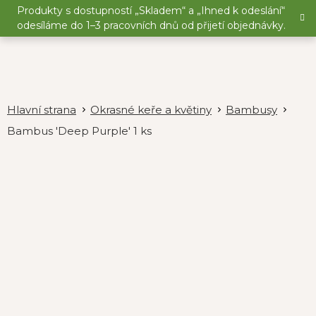
Přejít
Produkty s dostupností „Skladem“ a „Ihned k odeslání“
na
odesíláme do 1–3 pracovních dnů od přijetí objednávky.
obsah
Okrasné keře a květiny
Bambusy
Bambus 'Deep Purple' 1 ks