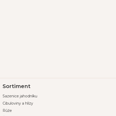
Z
Sortiment
á
p
Sazenice jahodníku
a
t
Cibuloviny a hlízy
í
Růže