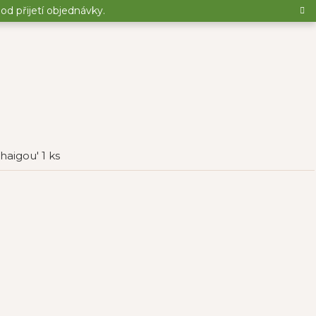
d přijetí objednávky.
aigou' 1 ks