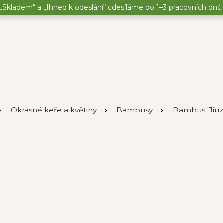
„Skladem“ a „Ihned k odeslání“ odesíláme do 1–3 pracovních dnů o
Okrasné keře a květiny
Bambusy
Bambus 'Jiuzh