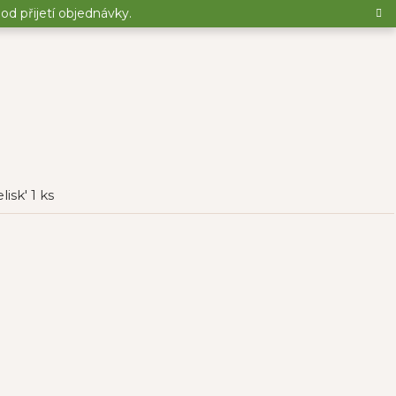
d přijetí objednávky.
sk' 1 ks