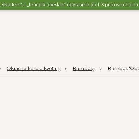
„Skladem“ a „Ihned k odeslání“ odesíláme do 1–3 pracovních dnů o
Okrasné keře a květiny
Bambusy
Bambus 'Obeli