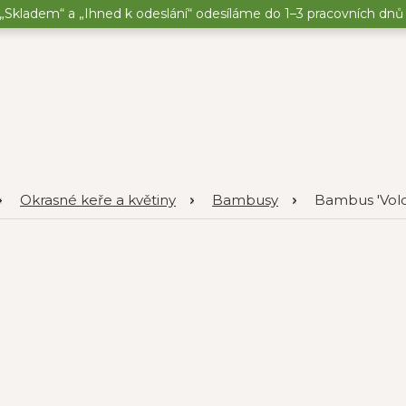
„Skladem“ a „Ihned k odeslání“ odesíláme do 1–3 pracovních dnů o
Okrasné keře a květiny
Bambusy
Bambus 'Volc