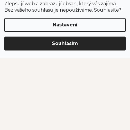
Zlepšují web a zobrazují obsah, který vás zajímá.
Odběr newsletteru
Bez vašeho souhlasu je nepoužíváme. Souhlasíte?
Nastavení
Vložením e-mailu souhlasíte s podmínkami
ochrany
osobních údajů
.
Souhlasím
PŘIHLÁSIT SE
Jahodárna Brozany
Obchodní podmínky
Podmínky ochrany údajů
Vytvořil Shoptet Premium
Copyright 2026
Jahodárna Brozany nad Ohří s.r.o.
. Všechna
práva vyhrazena.
Upravit nastavení cookies