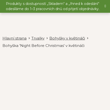
Přejít
Produkty s dostupností „Skladem“ a „Ihned k odeslání“
na
odesíláme do 1–3 pracovních dnů od přijetí objednávky.
obsah
Trvalky
Bohyšky v květináči
Bohyška 'Night Before Christmas' v květináči