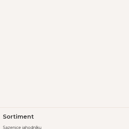
Z
Sortiment
á
p
Sazenice jahodníku