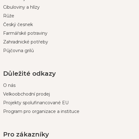
a
t
Cibuloviny a hlízy
í
Růže
Český česnek
Farmářské potraviny
Zahradnické potřeby
Půjčovna grilů
Důležité odkazy
O nás
Velkoobchodní prodej
Projekty spolufinancované EU
Program pro organizace a instituce
Pro zákazníky