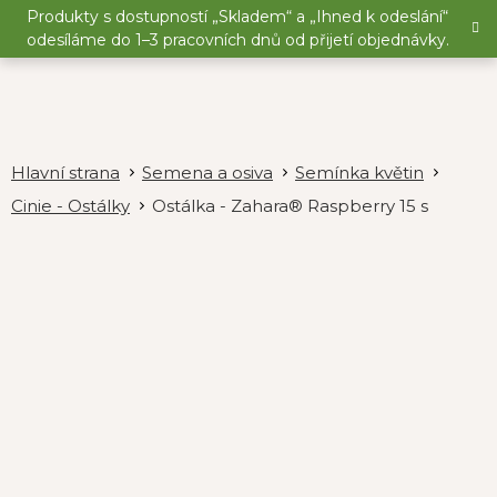
Přejít
Produkty s dostupností „Skladem“ a „Ihned k odeslání“
na
odesíláme do 1–3 pracovních dnů od přijetí objednávky.
obsah
Semena a osiva
Semínka květin
Cinie - Ostálky
Ostálka - Zahara® Raspberry 15 s