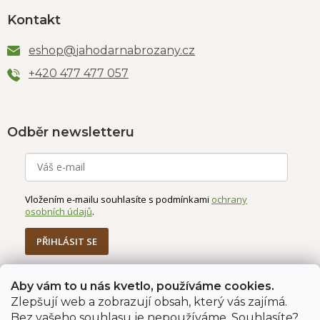
Kontakt
eshop
@
jahodarnabrozany.cz
+420 477 477 057
Odběr newsletteru
Vložením e-mailu souhlasíte s podmínkami
ochrany
osobních údajů
.
PŘIHLÁSIT SE
Aby vám to u nás kvetlo, používáme cookies.
Jahodárna Brozany
Obchodní podmínky
Zlepšují web a zobrazují obsah, který vás zajímá.
Podmínky ochrany údajů
Bez vašeho souhlasu je nepoužíváme. Souhlasíte?