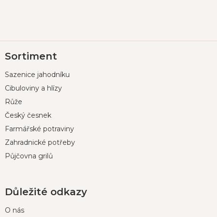
Z
Sortiment
á
p
Sazenice jahodníku
a
t
Cibuloviny a hlízy
í
Růže
Český česnek
Farmářské potraviny
Zahradnické potřeby
Půjčovna grilů
Důležité odkazy
O nás