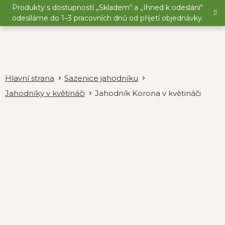
Přejít
Produkty s dostupností „Skladem“ a „Ihned k odeslání“
na
odesíláme do 1–3 pracovních dnů od přijetí objednávky.
obsah
Sazenice jahodníku
Jahodníky v květináči
Jahodník Korona v květináči