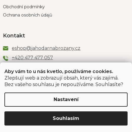
Obchodní podmínky
Ochrana osobních údajů
Kontakt
eshop
@
jahodarnabrozany.cz
+420 477 477 057
Aby vám to u nás kvetlo, používáme cookies.
Zlepšují web a zobrazují obsah, který vás zajímá.
Odběr newsletteru
Bez vašeho souhlasu je nepoužíváme. Souhlasíte?
Nastavení
Vložením e-mailu souhlasíte s podmínkami
ochrany
osobních údajů
.
Souhlasím
PŘIHLÁSIT SE