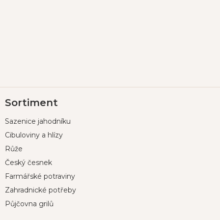
Z
Sortiment
á
p
Sazenice jahodníku
a
t
Cibuloviny a hlízy
í
Růže
Český česnek
Farmářské potraviny
Zahradnické potřeby
Půjčovna grilů