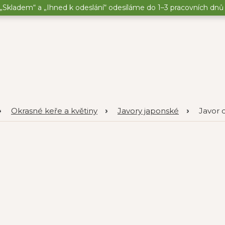
„Skladem“ a „Ihned k odeslání“ odesíláme do 1–3 pracovních dnů o
Okrasné keře a květiny
Javory japonské
Javor d