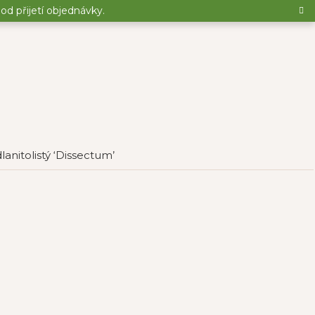
d přijetí objednávky.
lanitolistý ‘Dissectum’