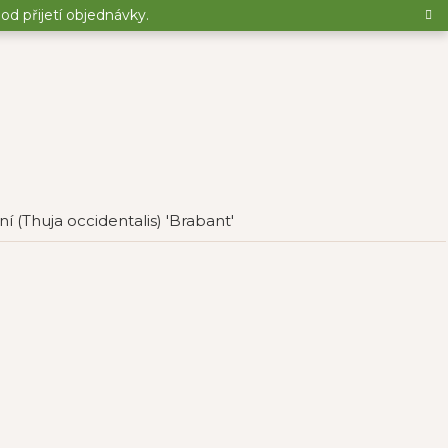
d přijetí objednávky.
í (Thuja occidentalis) 'Brabant'