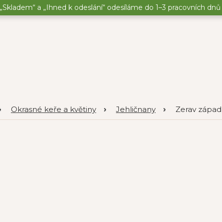
„Skladem“ a „Ihned k odeslání“ odesíláme do 1–3 pracovních dnů o
Okrasné keře a květiny
Jehličnany
Zerav západn