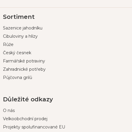
Z
Sortiment
á
p
Sazenice jahodníku
a
t
Cibuloviny a hlízy
í
Růže
Český česnek
Farmářské potraviny
Zahradnické potřeby
Půjčovna grilů
Důležité odkazy
O nás
Velkoobchodní prodej
Projekty spolufinancované EU