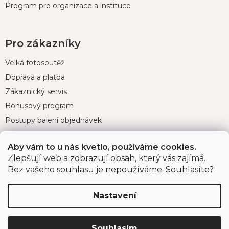
Program pro organizace a instituce
Pro zákazníky
Velká fotosoutěž
Doprava a platba
Zákaznický servis
Bonusový program
Postupy balení objednávek
Nejčastější dotazy
Aby vám to u nás kvetlo, používáme cookies.
Reklamace
Zlepšují web a zobrazují obsah, který vás zajímá.
Obchodní podmínky
Bez vašeho souhlasu je nepoužíváme. Souhlasíte?
Ochrana osobních údajů
Nastavení
Kontakt
Souhlasím