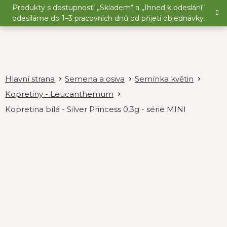
Přejít
Produkty s dostupností „Skladem“ a „Ihned k odeslání“
na
odesíláme do 1–3 pracovních dnů od přijetí objednávky.
obsah
Semena a osiva
Semínka květin
Kopretiny - Leucanthemum
Kopretina bílá - Silver Princess 0,3g - série MINI