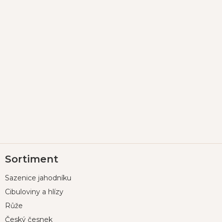
Z
Sortiment
á
p
Sazenice jahodníku
a
t
Cibuloviny a hlízy
í
Růže
Český česnek