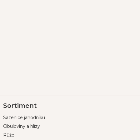
Z
Sortiment
á
p
Sazenice jahodníku
a
t
Cibuloviny a hlízy
í
Růže