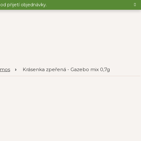
d přijetí objednávky.
smos
Krásenka zpeřená - Gazebo mix 0,7g