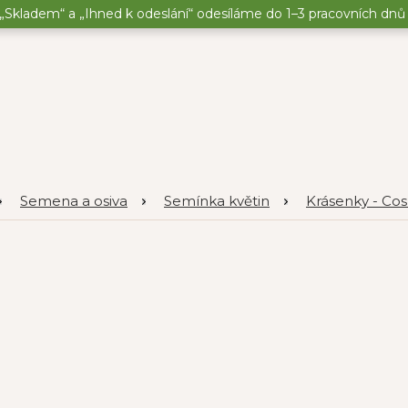
„Skladem“ a „Ihned k odeslání“ odesíláme do 1–3 pracovních dnů o
Semena a osiva
Semínka květin
Krásenky - Co