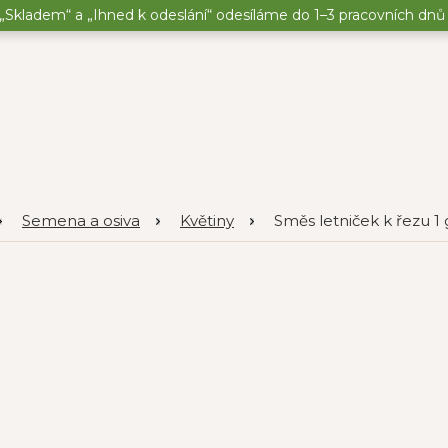
„Skladem“ a „Ihned k odeslání“ odesíláme do 1–3 pracovních dnů o
Semena a osiva
Květiny
Směs letniček k řezu 1 