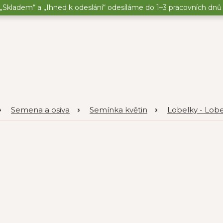
„Skladem“ a „Ihned k odeslání“ odesíláme do 1–3 pracovních dnů o
Semena a osiva
Semínka květin
Lobelky - Lobe