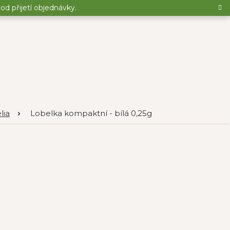
d přijetí objednávky.
lia
Lobelka kompaktní - bílá 0,25g