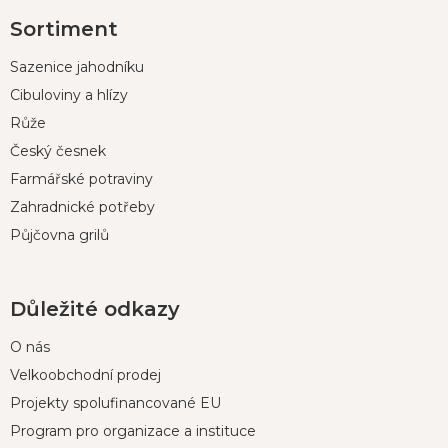
Z
Sortiment
á
p
Sazenice jahodníku
a
t
Cibuloviny a hlízy
í
Růže
Český česnek
Farmářské potraviny
Zahradnické potřeby
Půjčovna grilů
Důležité odkazy
O nás
Velkoobchodní prodej
Projekty spolufinancované EU
Program pro organizace a instituce