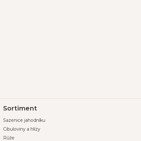
Z
Sortiment
á
p
Sazenice jahodníku
a
t
Cibuloviny a hlízy
í
Růže