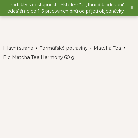
Přejít
Produkty s dostupností „Skladem“ a „Ihned k odeslání“
na
odesíláme do 1–3 pracovních dnů od přijetí objednávky.
obsah
Farmářské potraviny
Matcha Tea
Bio Matcha Tea Harmony 60 g