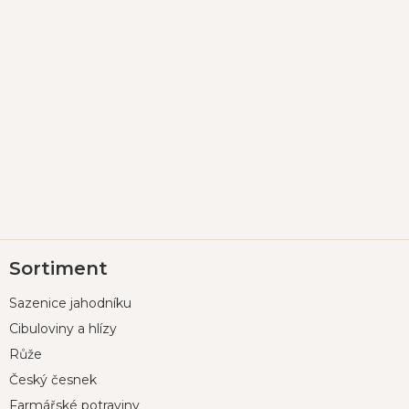
Z
Sortiment
á
p
Sazenice jahodníku
a
t
Cibuloviny a hlízy
í
Růže
Český česnek
Farmářské potraviny