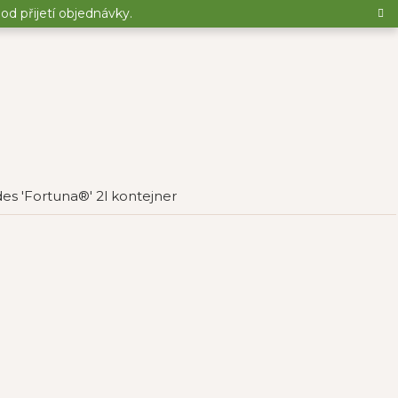
d přijetí objednávky.
s 'Fortuna®' 2l kontejner