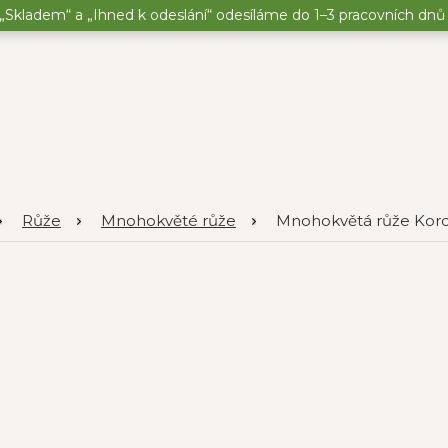
„Skladem“ a „Ihned k odeslání“ odesíláme do 1–3 pracovních dnů o
Růže
Mnohokvěté růže
Mnohokvětá růže Korde