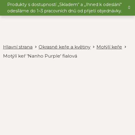
Přejít
Produkty s dostupností „Skladem“ a „Ihned k odeslání“
na
odesíláme do 1–3 pracovních dnů od přijetí objednávky.
obsah
Okrasné keře a květiny
Motýlí keře
Motýlí keř 'Nanho Purple' fialová