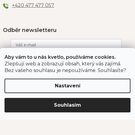
+420 477 477 057
Odběr newsletteru
Aby vám to u nás kvetlo, používáme cookies.
Vložením e-mailu souhlasíte s podmínkami
ochrany
osobních údajů
.
Zlepšují web a zobrazují obsah, který vás zajímá.
Bez vašeho souhlasu je nepoužíváme. Souhlasíte?
PŘIHLÁSIT SE
Nastavení
Jahodárna Brozany
Obchodní podmínky
Souhlasím
Podmínky ochrany údajů
Vytvořil Shoptet Premium