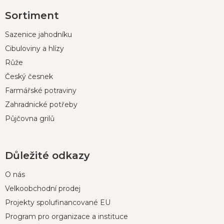
Z
Sortiment
á
p
Sazenice jahodníku
a
t
Cibuloviny a hlízy
í
Růže
Český česnek
Farmářské potraviny
Zahradnické potřeby
Půjčovna grilů
Důležité odkazy
O nás
Velkoobchodní prodej
Projekty spolufinancované EU
Program pro organizace a instituce