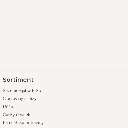
Z
Sortiment
á
p
Sazenice jahodníku
a
t
Cibuloviny a hlízy
í
Růže
Český česnek
Farmářské potraviny