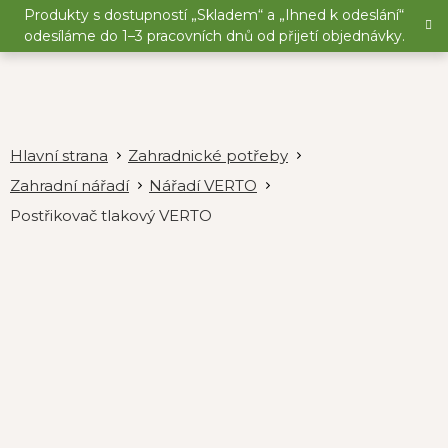
Přejít
Produkty s dostupností „Skladem“ a „Ihned k odeslání“
na
odesíláme do 1–3 pracovních dnů od přijetí objednávky.
obsah
Zahradnické potřeby
Zahradní nářadí
Nářadí VERTO
Postřikovač tlakový VERTO