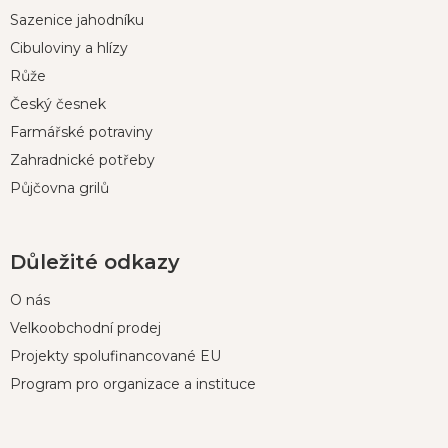
p
Sazenice jahodníku
a
t
Cibuloviny a hlízy
í
Růže
Český česnek
Farmářské potraviny
Zahradnické potřeby
Půjčovna grilů
Důležité odkazy
O nás
Velkoobchodní prodej
Projekty spolufinancované EU
Program pro organizace a instituce