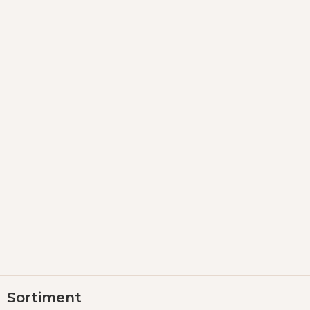
Z
Sortiment
á