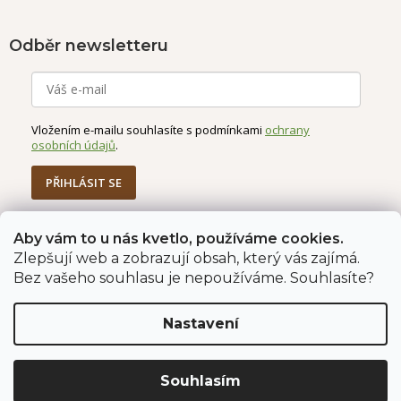
Odběr newsletteru
Vložením e-mailu souhlasíte s podmínkami
ochrany
osobních údajů
.
PŘIHLÁSIT SE
Aby vám to u nás kvetlo, používáme cookies.
Zlepšují web a zobrazují obsah, který vás zajímá.
Jahodárna Brozany
Obchodní podmínky
Bez vašeho souhlasu je nepoužíváme. Souhlasíte?
Podmínky ochrany údajů
Nastavení
Vytvořil Shoptet Premium
Copyright 2026
Jahodárna Brozany nad Ohří s.r.o.
. Všechna
Souhlasím
práva vyhrazena.
Upravit nastavení cookies