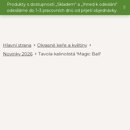
Přejít
Produkty s dostupností „Skladem“ a „Ihned k odeslání“
na
odesíláme do 1–3 pracovních dnů od přijetí objednávky.
obsah
Okrasné keře a květiny
Novinky 2026
Tavola kalinolistá 'Magic Ball'